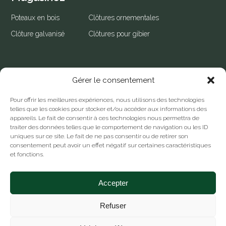
Poteaux en bois
Clôtures ornementales
Clôture galvanisé
Clôtures pour gibier
Gérer le consentement
Contactez-nous
Pour offrir les meilleures expériences, nous utilisons des technologies
450 266-2460
telles que les cookies pour stocker et/ou accéder aux informations des
appareils. Le fait de consentir à ces technologies nous permettra de
info@clotureseques.com
traiter des données telles que le comportement de navigation ou les ID
2352 Rue Principale, Dunham QC J0E 1MO
uniques sur ce site. Le fait de ne pas consentir ou de retirer son
consentement peut avoir un effet négatif sur certaines caractéristiques
et fonctions.
Politique de confidentialité
Accepter
Politique de cookies
Refuser