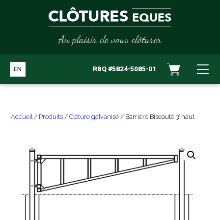
Au plaisir de vous clôturer
RBQ #5824-5085-01
EN
Accueil
/
Produits
/
Clôture galvanisé
/ Barrière Biseauté 3′ haut