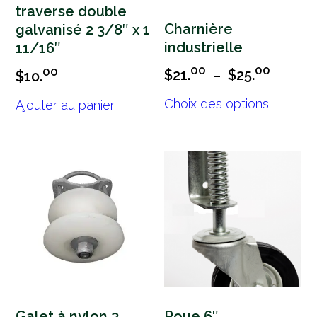
traverse double
Charnière
galvanisé 2 3/8″ x 1
industrielle
11/16″
Plage
00
00
00
$
21.
–
$
25.
$
10.
de
Ce
Choix des options
prix :
Ajouter au panier
produit
a
$21.00
plusieur
à
variation
$25.00
Les
options
peuven
être
choisies
sur
la
page
du
produit
Galet à nylon 3
Roue 6″