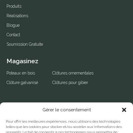
Produits
Réalisations
Blogue
Contact
Soumission Gratuite
Magasinez
Poteaux en bois
Clôtures ornementales
Clôture galvanisé
Clôtures pour gibier
Gérer le consentement
Contactez-nous
Pour offrir les meilleures expériences, nous utilisons des technologies
450 266-2460
telles que les cookies pour stocker et/ou accéder aux informations des
appareils. Le fait de consentir à ces technologies nous permettra de
info@clotureseques.com